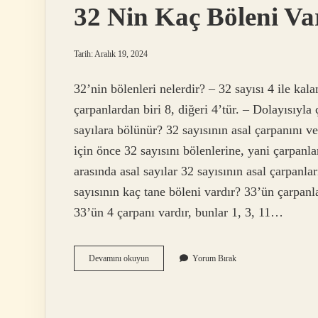
32 Nin Kaç Böleni Va
Tarih: Aralık 19, 2024
32’nin bölenleri nelerdir? – 32 sayısı 4 ile kal
çarpanlardan biri 8, diğeri 4’tür. – Dolayısıyla 
sayılara bölünür? 32 sayısının asal çarpanını 
için önce 32 sayısını bölenlerine, yani çarpanla
arasında asal sayılar 32 sayısının asal çarpanlar
sayısının kaç tane böleni vardır? 33’ün çarpanla
33’ün 4 çarpanı vardır, bunlar 1, 3, 11…
32
Devamını okuyun
Yorum Bırak
Nin
Kaç
Böleni
Vardır