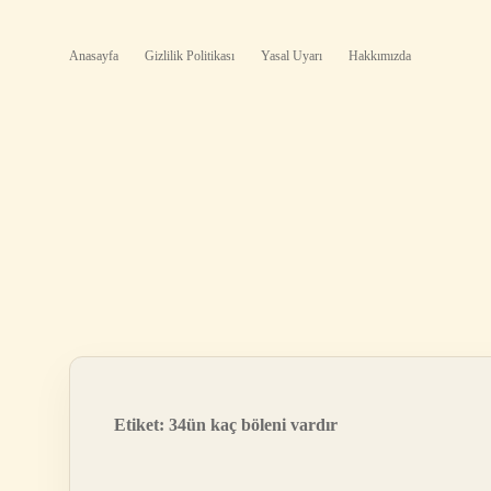
Anasayfa
Gizlilik Politikası
Yasal Uyarı
Hakkımızda
Etiket:
34ün kaç böleni vardır