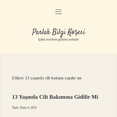
menüyü
Anasayfa
aç
Gizlilik Politikası
Parlak Bilgi Köşesi
Yasal Uyarı
Işıltılı önerilerle gününü aydınlat!
Hakkımızda
Etiket:
13 yaşında cilt bakımı yapılır mı
13 Yaşında Cilt Bakımına Gidilir Mi
Tarih: Ekim 4, 2024