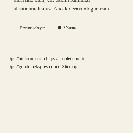
olursanız olun, cilt bakım rutininizi
aksatmamalısınız. Ancak dermatoloğunuzun…
13
Devamını okuyun
2 Yorum
Yaşında
Cilt
Bakımına
Gidilir
Mi
https://oteforum.com
https://tartolet.com.tr
https://gundemekspres.com.tr
Sitemap