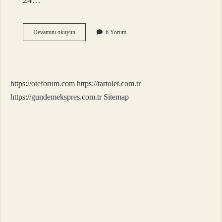
24…
24
Devamını okuyun
6 Yorum
48
Çalışma
Sistemi
Nasıl
Oluyor
https://oteforum.com
https://tartolet.com.tr
https://gundemekspres.com.tr
Sitemap