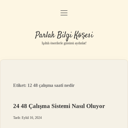
menüyü
Anasayfa
aç
Gizlilik Politikası
Parlak Bilgi Köşesi
Yasal Uyarı
Işıltılı önerilerle gününü aydınlat!
Hakkımızda
Etiket:
12 48 çalışma saati nedir
24 48 Çalışma Sistemi Nasıl Oluyor
Tarih: Eylül 16, 2024