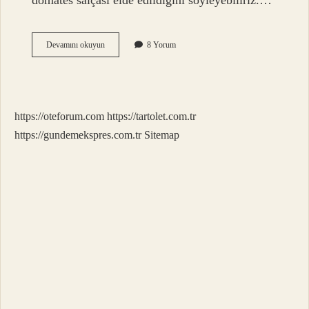
domates salçası elde edildiğini söyleyebiliriz.…
50
Devamını okuyun
8 Yorum
Kilodan
Kaç
Kilo
Salça
Çıkar
https://oteforum.com
https://tartolet.com.tr
https://gundemekspres.com.tr
Sitemap