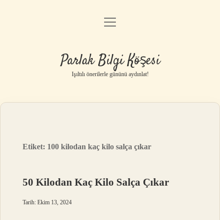
menüyü
Anasayfa
aç
Gizlilik Politikası
Parlak Bilgi Köşesi
Yasal Uyarı
Işıltılı önerilerle gününü aydınlat!
Hakkımızda
Etiket:
100 kilodan kaç kilo salça çıkar
50 Kilodan Kaç Kilo Salça Çıkar
Tarih: Ekim 13, 2024