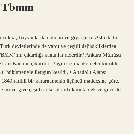
i Tbmm
kbaş hayvanlardan alınan vergiyi içerir. Aslında bu
ürk devletlerinde de vardı ve çeşitli değişikliklerden
i TBMM’nin çıkardığı kanunlar nelerdir? Ankara Müftüsü
n Firari Kanunu çıkarıldı. Bağımsız mahkemeler kuruldu.
ul hükümetiyle iletişim kesildi. ▪ Anadolu Ajansı
 1840 tarihli bir kararnamenin üçüncü maddesine göre,
 bu vergiye çeşitli adlar altında konulan ek vergiler de