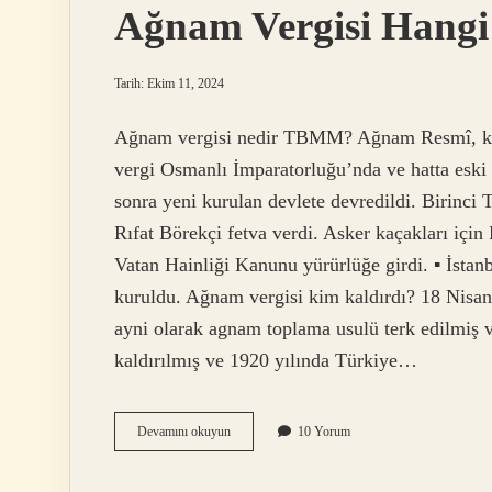
Ağnam Vergisi Hang
Tarih: Ekim 11, 2024
Ağnam vergisi nedir TBMM? Ağnam Resmî, küçü
vergi Osmanlı İmparatorluğu’nda ve hatta eski T
sonra yeni kurulan devlete devredildi. Birinc
Rıfat Börekçi fetva verdi. Asker kaçakları içi
Vatan Hainliği Kanunu yürürlüğe girdi. ▪ İstanb
kuruldu. Ağnam vergisi kim kaldırdı? 18 Nisan
ayni olarak agnam toplama usulü terk edilmiş ve
kaldırılmış ve 1920 yılında Türkiye…
Ağnam
Devamını okuyun
10 Yorum
Vergisi
Hangi
Tbmm