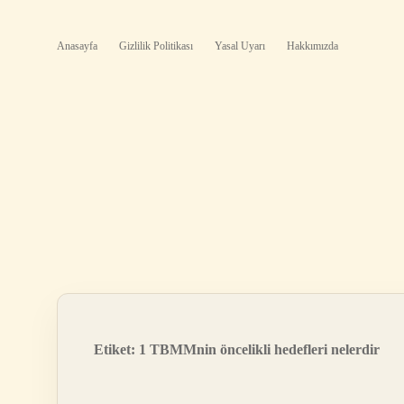
Anasayfa
Gizlilik Politikası
Yasal Uyarı
Hakkımızda
Etiket:
1 TBMMnin öncelikli hedefleri nelerdir